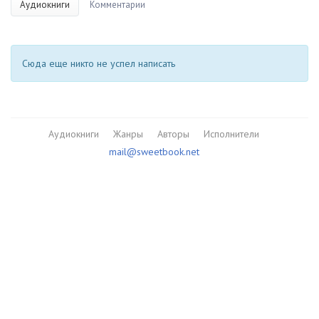
Аудиокниги
Комментарии
Сюда еще никто не успел написать
Аудиокниги
Жанры
Авторы
Исполнители
mail@sweetbook.net