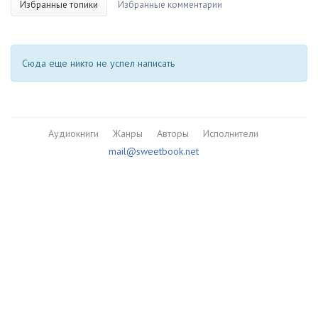
Избранные топики
Избранные комментарии
Сюда еще никто не успел написать
Аудиокниги
Жанры
Авторы
Исполнители
mail@sweetbook.net