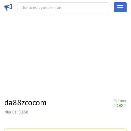
da88zcocom
Рейтинг
0.00
Nhà Cái DA88