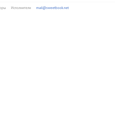
торы
Исполнители
mail@sweetbook.net