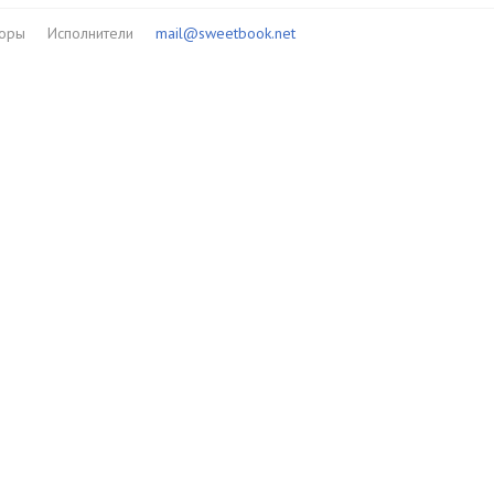
торы
Исполнители
mail@sweetbook.net