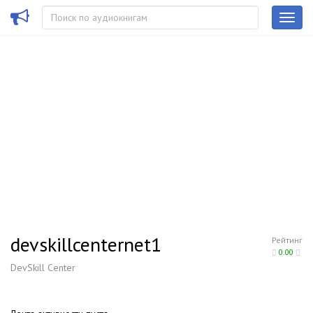
devskillcenternet1
Рейтинг
0.00
DevSkill Center