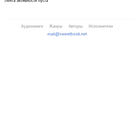
Лента активности пуста
Аудиокниги
Жанры
Авторы
Исполнители
mail@sweetbook.net