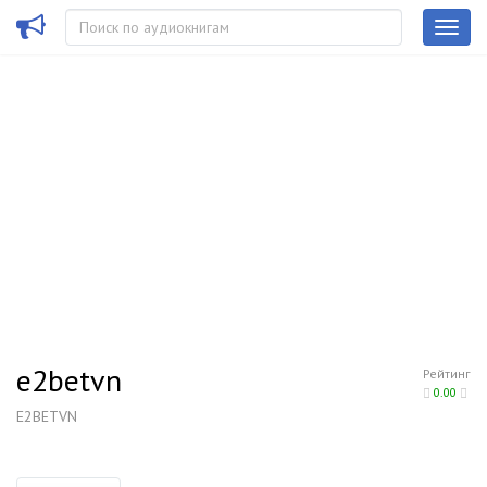
e2betvn
Рейтинг
0.00
E2BETVN