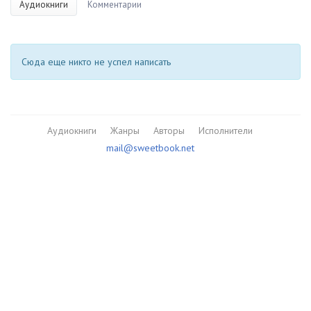
Аудиокниги
Комментарии
Сюда еще никто не успел написать
Аудиокниги
Жанры
Авторы
Исполнители
mail@sweetbook.net