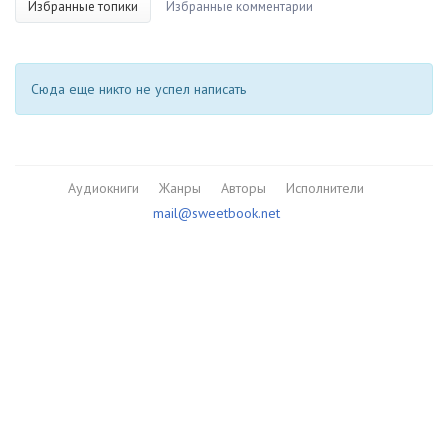
Избранные топики
Избранные комментарии
Сюда еще никто не успел написать
Аудиокниги
Жанры
Авторы
Исполнители
mail@sweetbook.net