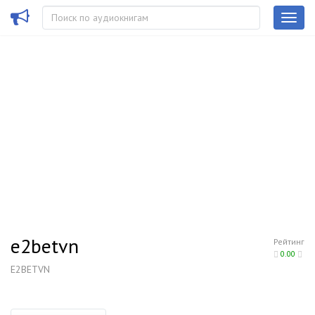
e2betvn
Рейтинг
0.00
E2BETVN