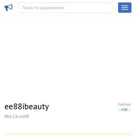
ee88ibeauty
Рейтинг
0.00
Nhà Cái ee88