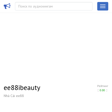
ee88ibeauty
Рейтинг
0.00
Nhà Cái ee88