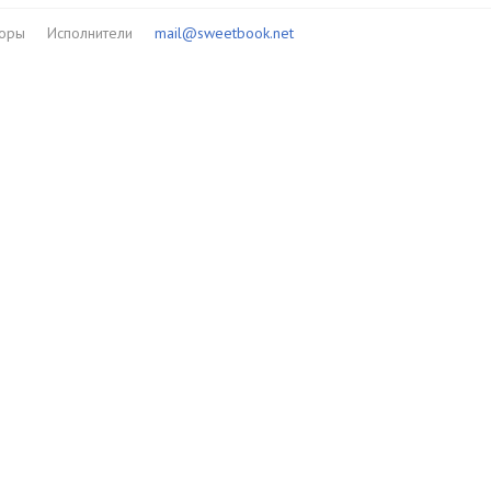
торы
Исполнители
mail@sweetbook.net