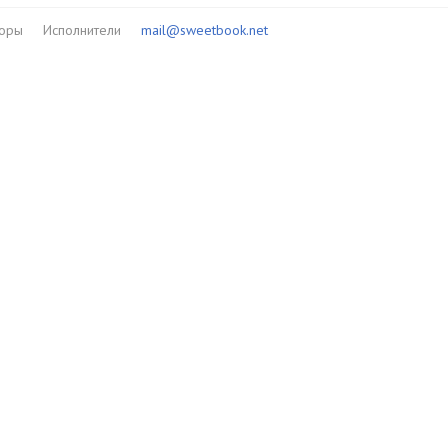
торы
Исполнители
mail@sweetbook.net