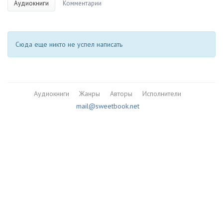
Аудиокниги
Комментарии
Сюда еще никто не успел написать
Аудиокниги
Жанры
Авторы
Исполнители
mail@sweetbook.net