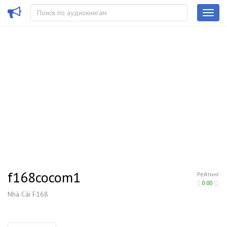
f168cocom1
Рейтинг
0.00
Nhà Cái F168