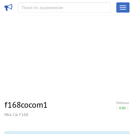
f168cocom1
Рейтинг
0.00
Nhà Cái F168