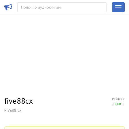
five88cx
Рейтинг
0.00
FIVE88 cx