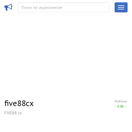
five88cx
Рейтинг
0.00
FIVE88 cx