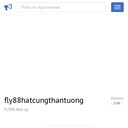
fly88hatcungthantuong
Рейтинг
0.00
FLY88 Nhà cái