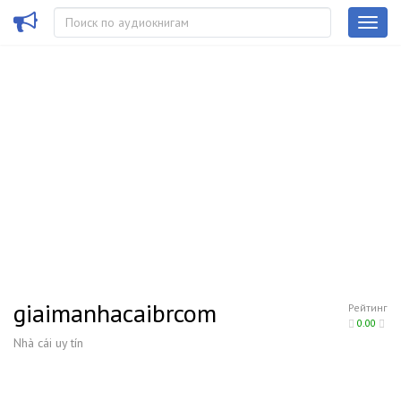
giaimanhacaibrcom
Рейтинг
0.00
Nhà cái uy tín