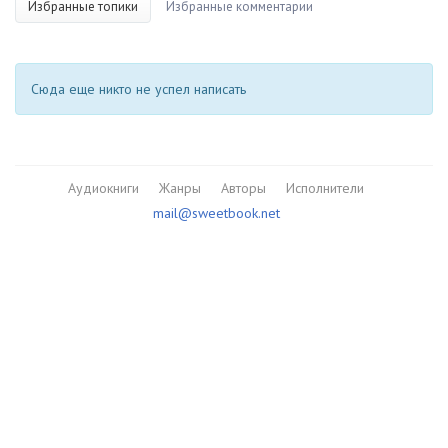
Избранные топики
Избранные комментарии
Сюда еще никто не успел написать
Аудиокниги
Жанры
Авторы
Исполнители
mail@sweetbook.net