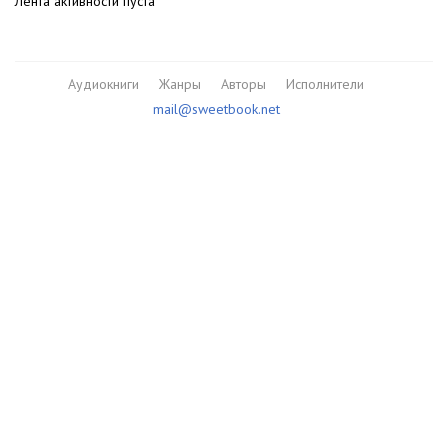
Лента активности пуста
Аудиокниги
Жанры
Авторы
Исполнители
mail@sweetbook.net