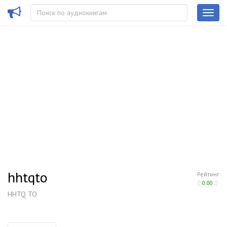
hhtqto
Рейтинг
0.00
HHTQ TO