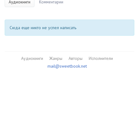
Аудиокниги
Комментарии
Сюда еще никто не успел написать
Аудиокниги
Жанры
Авторы
Исполнители
mail@sweetbook.net