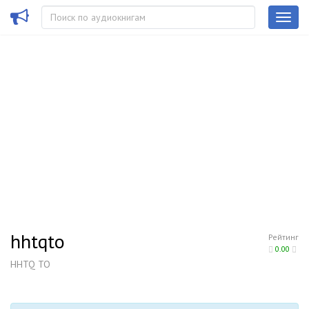
hhtqto
Рейтинг
0.00
HHTQ TO