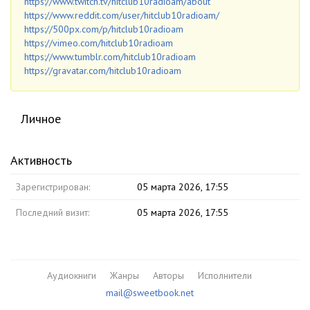
https://www.twitch.tv/hitclub10radioam/about
https://www.reddit.com/user/hitclub10radioam/
https://500px.com/p/hitclub10radioam
https://vimeo.com/hitclub10radioam
https://www.tumblr.com/hitclub10radioam
https://gravatar.com/hitclub10radioam
Личное
Активность
Зарегистрирован:
05 марта 2026, 17:55
Последний визит:
05 марта 2026, 17:55
Аудиокниги
Жанры
Авторы
Исполнители
mail@sweetbook.net