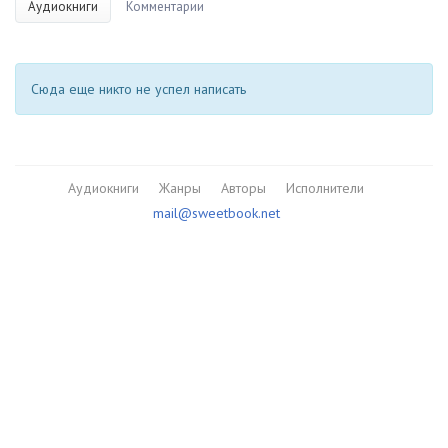
Аудиокниги
Комментарии
Сюда еще никто не успел написать
Аудиокниги
Жанры
Авторы
Исполнители
mail@sweetbook.net