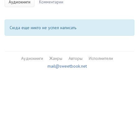
Аудиокниги
Комментарии
Сюда еще никто не успел написать
Аудиокниги
Жанры
Авторы
Исполнители
mail@sweetbook.net