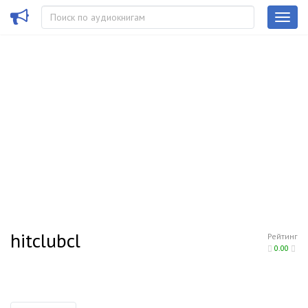
hitclubcl
Рейтинг
0.00