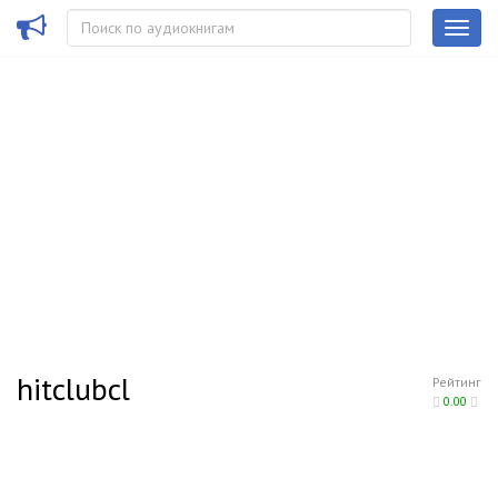
hitclubcl
Рейтинг
0.00