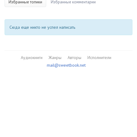
Избранные топики
Избранные комментарии
Сюда еще никто не успел написать
Аудиокниги
Жанры
Авторы
Исполнители
mail@sweetbook.net