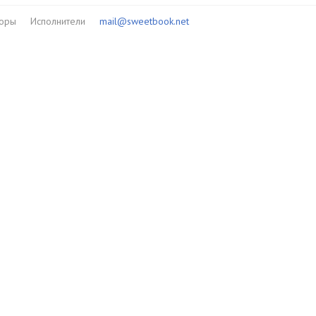
торы
Исполнители
mail@sweetbook.net