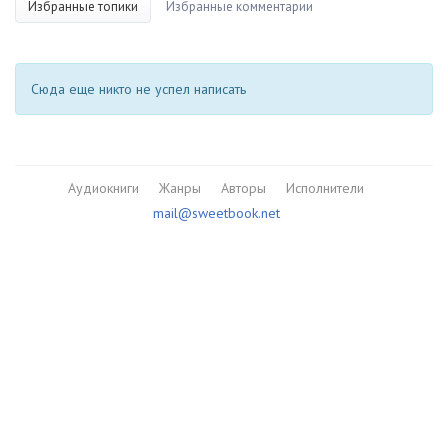
Избранные топики
Избранные комментарии
Сюда еще никто не успел написать
Аудиокниги
Жанры
Авторы
Исполнители
mail@sweetbook.net