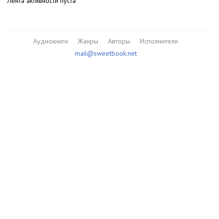
Лента активности пуста
Аудиокниги
Жанры
Авторы
Исполнители
mail@sweetbook.net