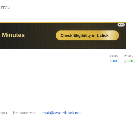
ТЕЛИ
Сила
Рейти
0.00
0.00
торы
Исполнители
mail@sweetbook.net