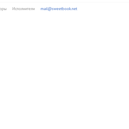
торы
Исполнители
mail@sweetbook.net