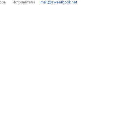
торы
Исполнители
mail@sweetbook.net