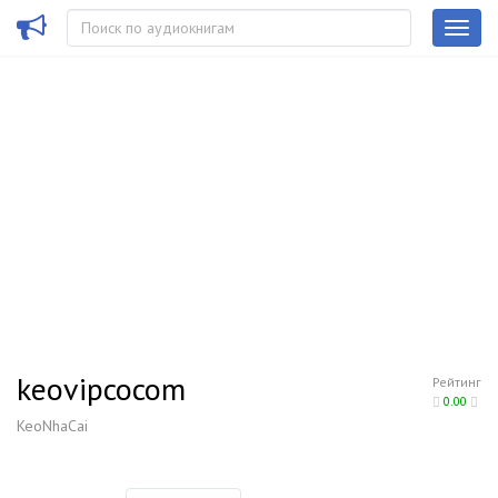
keovipcocom
Рейтинг
0.00
KeoNhaCai