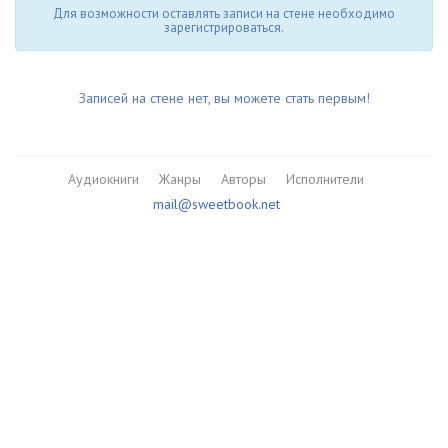
Для возможности оставлять записи на стене необходимо
зарегистрироваться.
Записей на стене нет, вы можете стать первым!
Аудиокниги
Жанры
Авторы
Исполнители
mail@sweetbook.net