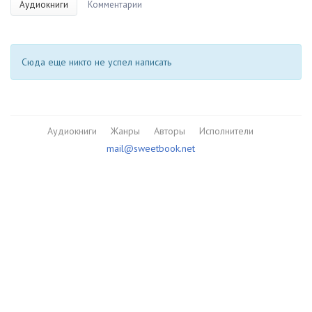
Аудиокниги
Комментарии
Сюда еще никто не успел написать
Аудиокниги
Жанры
Авторы
Исполнители
mail@sweetbook.net