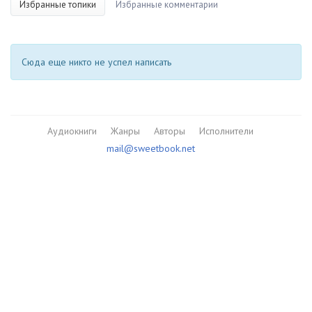
Избранные топики
Избранные комментарии
Сюда еще никто не успел написать
Аудиокниги
Жанры
Авторы
Исполнители
mail@sweetbook.net