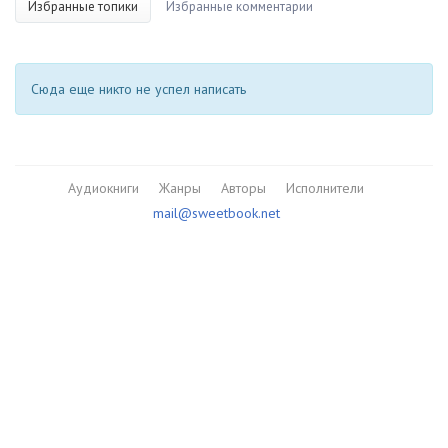
Избранные топики
Избранные комментарии
Сюда еще никто не успел написать
Аудиокниги
Жанры
Авторы
Исполнители
mail@sweetbook.net