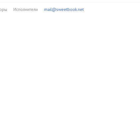
торы
Исполнители
mail@sweetbook.net