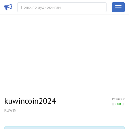
kuwincoin2024
Рейтинг
0.00
KUWIN