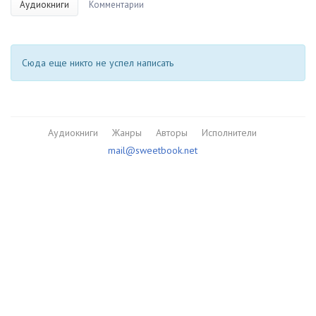
Аудиокниги
Комментарии
Сюда еще никто не успел написать
Аудиокниги
Жанры
Авторы
Исполнители
mail@sweetbook.net