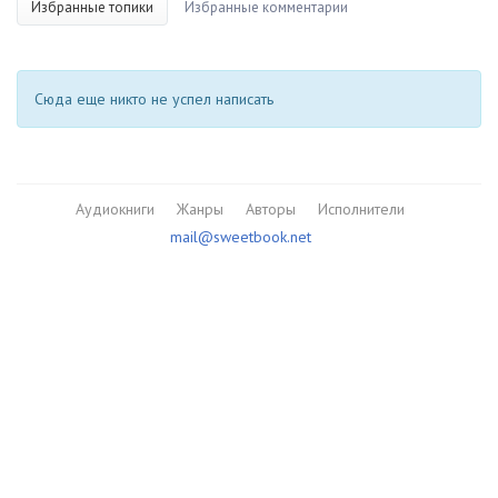
Избранные топики
Избранные комментарии
Сюда еще никто не успел написать
Аудиокниги
Жанры
Авторы
Исполнители
mail@sweetbook.net