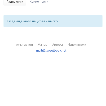
Аудиокниги
Комментарии
Сюда еще никто не успел написать
Аудиокниги
Жанры
Авторы
Исполнители
mail@sweetbook.net