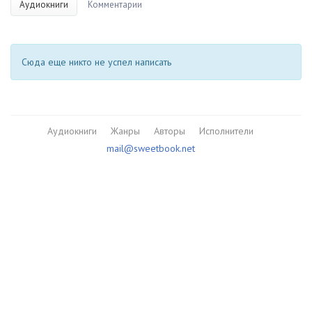
Аудиокниги
Комментарии
Сюда еще никто не успел написать
Аудиокниги
Жанры
Авторы
Исполнители
mail@sweetbook.net