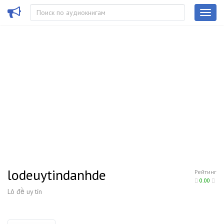
lodeuytindanhde
Рейтинг
0.00
Lô đề uy tín