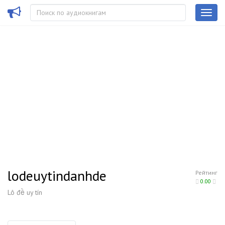
lodeuytindanhde
Рейтинг
0.00
Lô đề uy tín