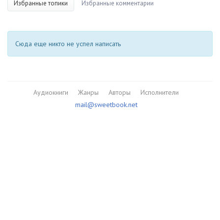
Избранные топики
Избранные комментарии
Сюда еще никто не успел написать
Аудиокниги
Жанры
Авторы
Исполнители
mail@sweetbook.net