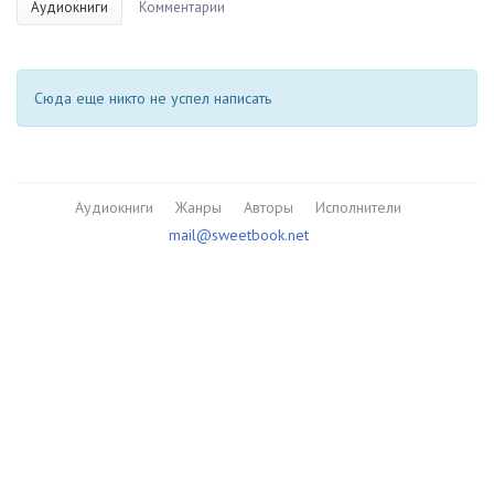
Аудиокниги
Комментарии
Сюда еще никто не успел написать
Аудиокниги
Жанры
Авторы
Исполнители
mail@sweetbook.net