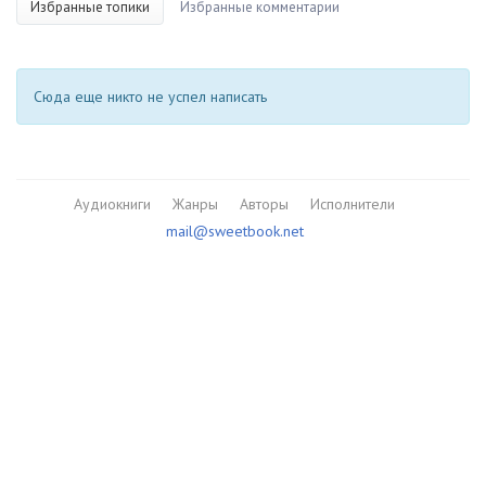
Избранные топики
Избранные комментарии
Сюда еще никто не успел написать
Аудиокниги
Жанры
Авторы
Исполнители
mail@sweetbook.net