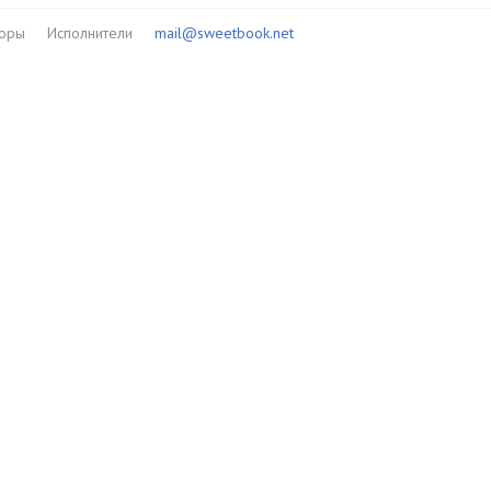
торы
Исполнители
mail@sweetbook.net