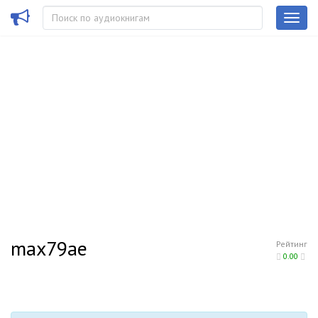
max79ae
Рейтинг
0.00