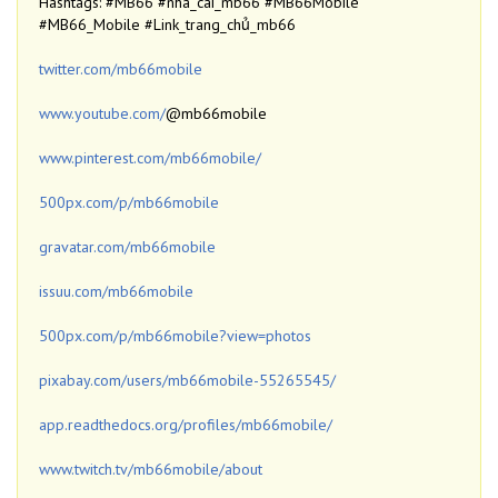
Hashtags: #MB66 #nha_cai_mb66 #MB66Mobile
#MB66_Mobile #Link_trang_chủ_mb66
twitter.com/mb66mobile
www.youtube.com/
@mb66mobile
www.pinterest.com/mb66mobile/
500px.com/p/mb66mobile
gravatar.com/mb66mobile
issuu.com/mb66mobile
500px.com/p/mb66mobile?view=photos
pixabay.com/users/mb66mobile-55265545/
app.readthedocs.org/profiles/mb66mobile/
www.twitch.tv/mb66mobile/about