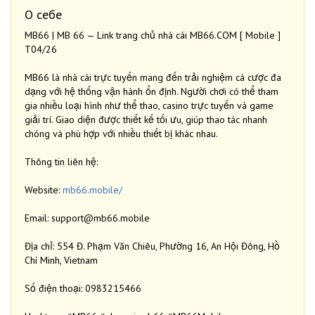
О себе
MB66 | MB 66 — Link trang chủ nhà cái MB66.COM [ Mobile ]
T04/26
MB66 là nhà cái trực tuyến mang đến trải nghiệm cá cược đa
dạng với hệ thống vận hành ổn định. Người chơi có thể tham
gia nhiều loại hình như thể thao, casino trực tuyến và game
giải trí. Giao diện được thiết kế tối ưu, giúp thao tác nhanh
chóng và phù hợp với nhiều thiết bị khác nhau.
Thông tin liên hệ:
Website:
mb66.mobile/
Email: support@mb66.mobile
Địa chỉ: 554 Đ. Phạm Văn Chiêu, Phường 16, An Hội Đông, Hồ
Chí Minh, Vietnam
Số điện thoại: 0983215466