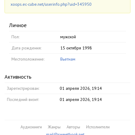
xoops.ec-cube.net/userinfo.php?uid=345950
Личное
Пол:
мужской
Дата рождения:
15 октября 1998
Местоположение:
Вьетнам
Активность
Зарегистрирован:
01 апреля 2026, 19:14
Последний визит:
01 апреля 2026, 19:14
Аудиокниги
Жанры
Авторы
Исполнители
mail@sweetbook.net